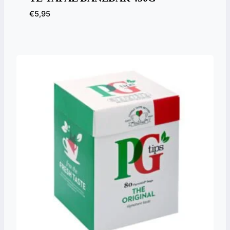
€
5,95