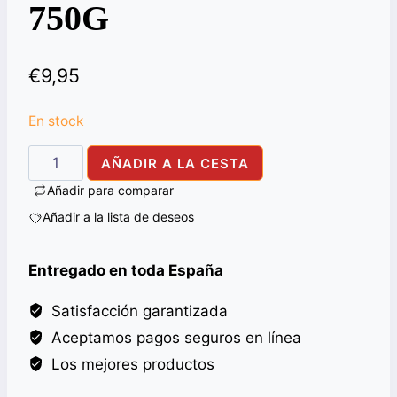
750G
€
9,95
En stock
TAPAL
AÑADIR A LA CESTA
DANEDAR
Añadir para comparar
TEA
Añadir a la lista de deseos
BAGS
300'S
Entregado en toda España
750G
cantidad
Satisfacción garantizada
Aceptamos pagos seguros en línea
Los mejores productos