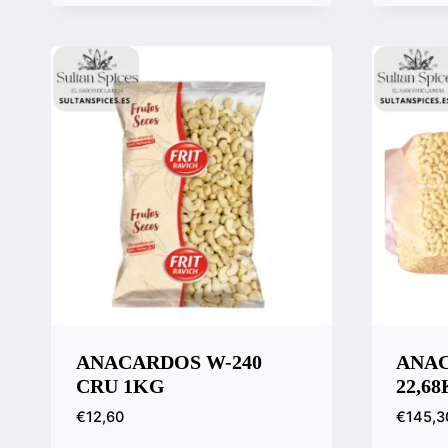
Vista rápida
Vista
Compara
Comp
ANACARDOS W-240
ANAC
CRU 1KG
22,6
€
12,60
€
145,3