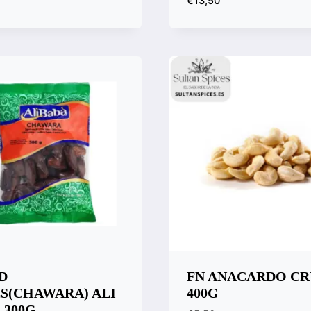
€
13,50
 rápida
ara
Vista rápida
Compara
D
FN ANACARDO CR
S(CHAWARA) ALI
400G
 300G