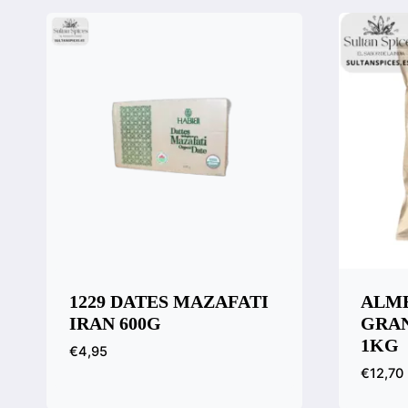
1229 DATES MAZAFATI
ALM
IRAN 600G
GRAN
1KG
€
4,95
€
12,70
Vista rápida
Compara