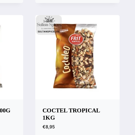
Vista rápida
Compara
00G
COCTEL TROPICAL
1KG
€
8,95