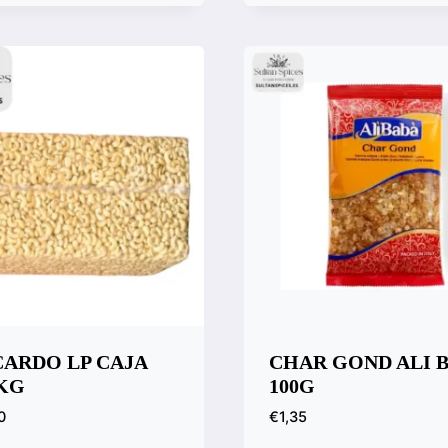
 rápida
Vista rápida
ara
Compara
ARDO LP CAJA
CHAR GOND ALI 
8KG
100G
0
€
1,35