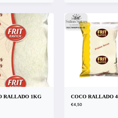
 rápida
Vista rápida
ara
Compara
O RALLADO 1KG
COCO RALLADO 4
€
4,50
 rápida
Vista rápida