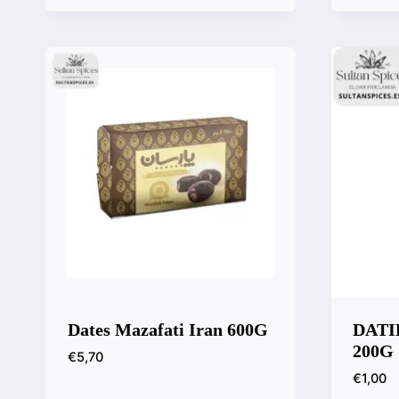
Comp
Vista rápida
Compara
Dates Mazafati Iran 600G
DATI
200G
€
5,70
€
1,00
Vista rápida