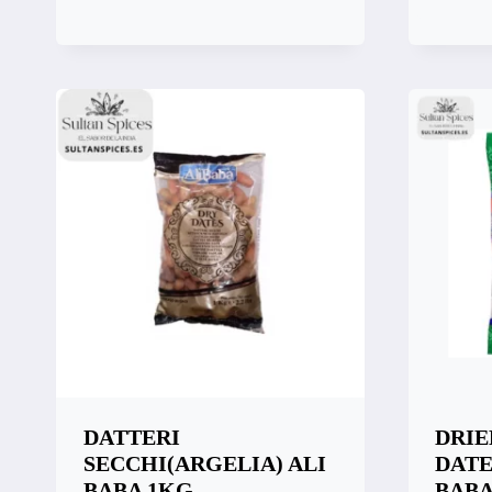
Compara
Vista
Comp
DATTERI
DRIE
SECCHI(ARGELIA) ALI
DATE
BABA 1KG
BABA