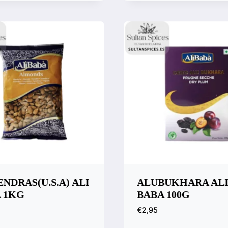
 rápida
ara
NDRAS(U.S.A) ALI
ALUBUKHARA AL
 1KG
BABA 100G
€
2,95