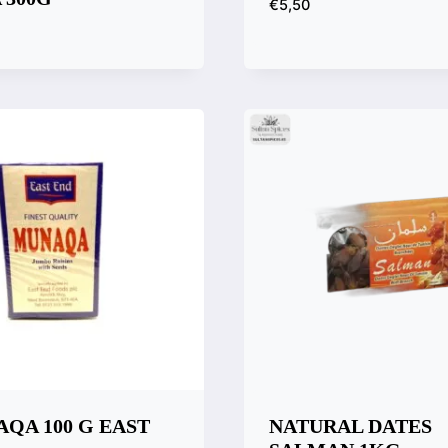
€
5,50
Vista rápida
Compara
 rápida
ara
QA 100 G EAST
NATURAL DATES