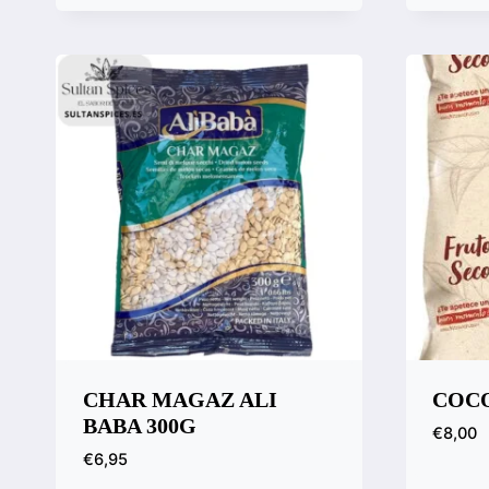
Vista rápida
Vista
Compara
Comp
CHAR MAGAZ ALI
COC
BABA 300G
€
8,00
€
6,95
Vista