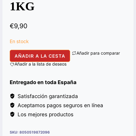
1KG
€
9,90
En stock
Añadir para comparar
CHILLI
AÑADIR A LA CESTA
PWD
Añadir a la lista de deseos
EX.HOT
ALI
Entregado en toda España
BABA
1KG
Satisfacción garantizada
cantidad
Aceptamos pagos seguros en línea
Los mejores productos
SKU:
8050519872096