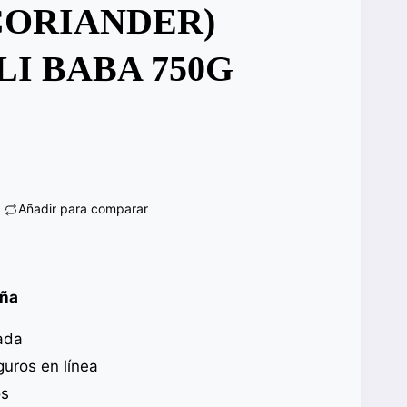
CORIANDER)
I BABA 750G
Añadir para comparar
aña
ada
uros en línea
os