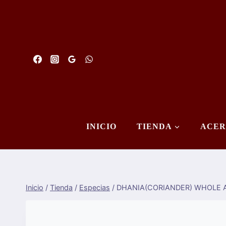
Saltar
al
Contenido
INICIO
TIENDA
ACER
Inicio
/
Tienda
/
Especias
/
DHANIA(CORIANDER) WHOLE A