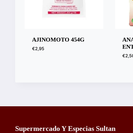
AJINOMOTO 454G
AN
EN
€
2,95
€
2,5
Supermercado Y Especias Sultan