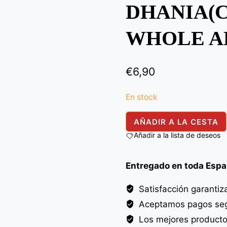
DHANIA(
WHOLE AL
€
6,90
En stock
DHANIA(CORIANDER)
AÑADIR A LA CESTA
WHOLE
Añadir a la lista de deseos
ALI
BABA
Entregado en toda Esp
750G
cantidad
Satisfacción garantiz
Aceptamos pagos seg
Los mejores product