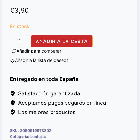
€
3,90
En stock
TOOR
AÑADIR A LA CESTA
DALL
Añadir para comparar
PLAIN
Añadir a la lista de deseos
ALI
BABA
Entregado en toda España
1KG
cantidad
Satisfacción garantizada
Aceptamos pagos seguros en línea
Los mejores productos
SKU:
8050519873802
Categoría:
Lentejas