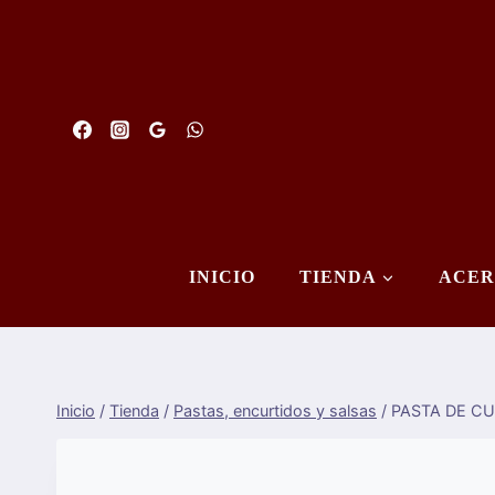
Saltar
al
Contenido
INICIO
TIENDA
ACER
Inicio
/
Tienda
/
Pastas, encurtidos y salsas
/
PASTA DE CU