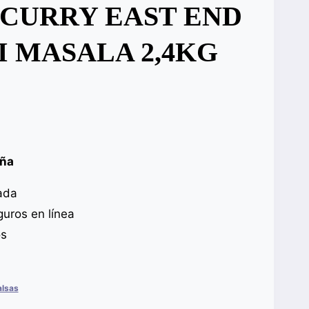
 CURRY EAST END
 MASALA 2,4KG
aña
ada
uros en línea
os
alsas