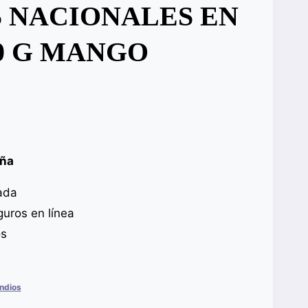
 NACIONALES EN
0 G MANGO
aña
ada
uros en línea
os
ndios