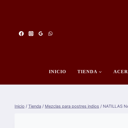
Saltar
al
Contenido
INICIO
TIENDA
ACER
Inicio
/
Tienda
/
Mezclas para postres indios
/
NATILLAS N