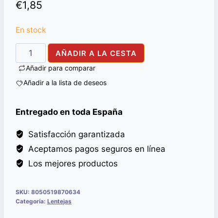
€
1,85
En stock
MUNG
AÑADIR A LA CESTA
DALL
Añadir para comparar
ALI
Añadir a la lista de deseos
BABA
500G
Entregado en toda España
cantidad
Satisfacción garantizada
Aceptamos pagos seguros en línea
Los mejores productos
SKU:
8050519870634
Categoría:
Lentejas