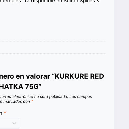
ntempiés. Ya disponible en Sultan Spices &
imero en valorar “KURKURE RED
CHATKA 75G”
correo electrónico no será publicada.
Los campos
tán marcados con
*
ón
*