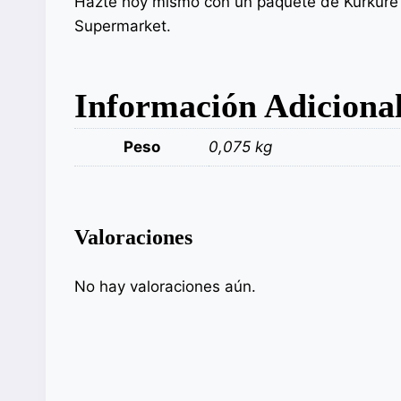
Hazte hoy mismo con un paquete de Kurkure R
Supermarket.
Información Adiciona
Peso
0,075 kg
Valoraciones
No hay valoraciones aún.