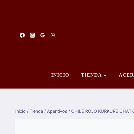
Saltar
al
Contenido
INICIO
TIENDA
ACER
Inicio
/
Tienda
/
Aperitivos
/
CHILE ROJO KURKURE CHATK