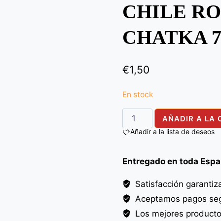
CHILE R
CHATKA 
€
1,50
En stock
KURKURE
AÑADIR A LA 
RED
Añadir a la lista de deseos
CHILLI
CHATKA
Entregado en toda Esp
75G
cantidad
Satisfacción garantiz
Aceptamos pagos seg
Los mejores product