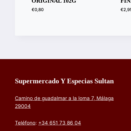
ORIGINAL 102G
FIN
€
0,80
€
2,9
Supermercado Y Especias Sultan
Camino de guadalmar a la loma 7, Málaga
29004
Teléfono
:
+34 651 73 86 04