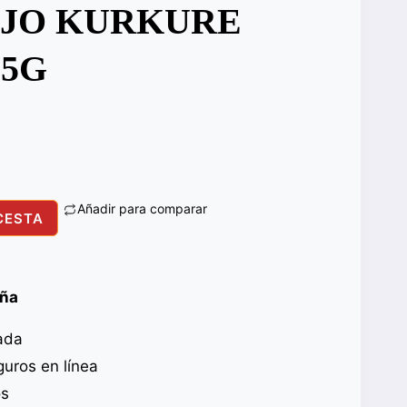
OJO KURKURE
75G
Añadir para comparar
CESTA
aña
ada
uros en línea
os