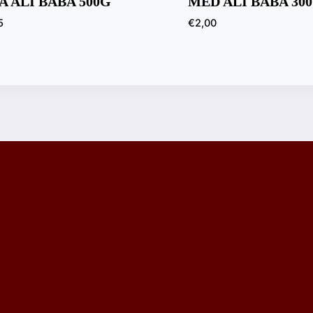
A ALI BABA 500G
MED ALI BABA 30
5
€
2,00