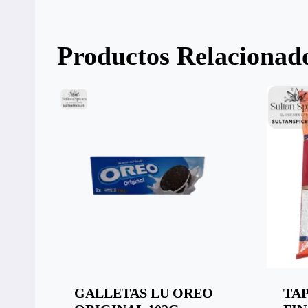
Productos Relacionad
GALLETAS LU OREO
TA