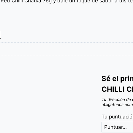
ed Chilli Chatka 75g y dale un toque de sabor a tus te
l
Sé el pr
CHILLI 
Tu dirección de 
obligatorios es
Tu puntuaci