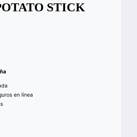
POTATO STICK
aña
ada
uros en línea
os