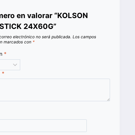
imero en valorar “KOLSON
STICK 24X60G”
correo electrónico no será publicada.
Los campos
tán marcados con
*
ón
*
n
*