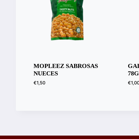
MOPLEEZ SABROSAS
GA
NUECES
78G
€
1,50
€
1,0