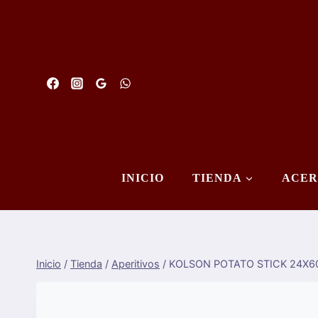
Saltar
al
Contenido
INICIO
TIENDA
ACER
Inicio
/
Tienda
/
Aperitivos
/
KOLSON POTATO STICK 24X6