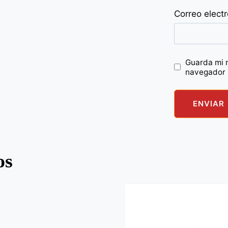
Correo elect
Guarda mi 
navegador 
os