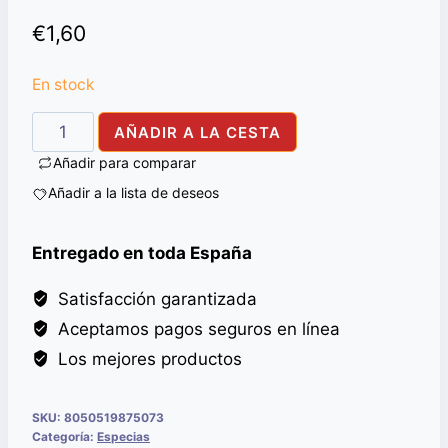
€
1,60
En stock
STAR
AÑADIR A LA CESTA
ANISEED
Añadir para comparar
ALI
Añadir a la lista de deseos
BABA
50G
Entregado en toda España
cantidad
Satisfacción garantizada
Aceptamos pagos seguros en línea
Los mejores productos
SKU:
8050519875073
Categoría:
Especias