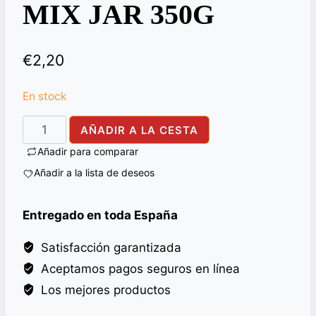
MIX JAR 350G
€
2,20
En stock
CHANACHUR
AÑADIR A LA CESTA
DANISH
Añadir para comparar
BOMBAY
Añadir a la lista de deseos
MIX
JAR
Entregado en toda España
350G
cantidad
Satisfacción garantizada
Aceptamos pagos seguros en línea
Los mejores productos