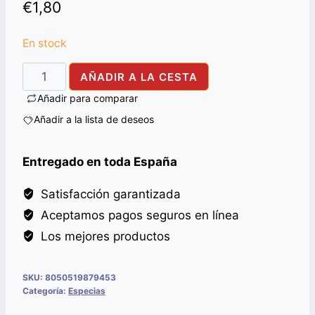
€
1,80
En stock
AMCHUR
AÑADIR A LA CESTA
PWD
Añadir para comparar
ALI
Añadir a la lista de deseos
BABA
100G
Entregado en toda España
cantidad
Satisfacción garantizada
Aceptamos pagos seguros en línea
Los mejores productos
SKU:
8050519879453
Categoría:
Especias