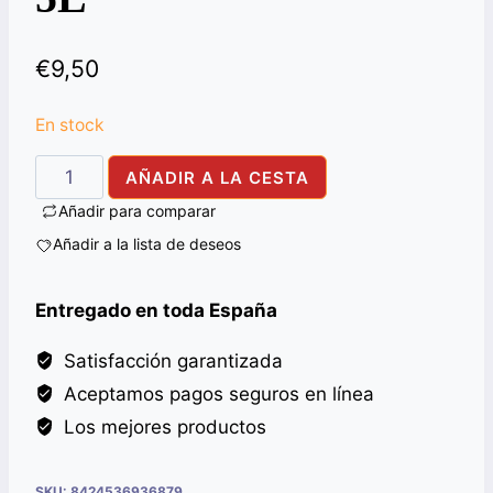
€
9,50
En stock
AC
AÑADIR A LA CESTA
GIRASOL
Añadir para comparar
FONTASOL
Añadir a la lista de deseos
BLLA
5L
Entregado en toda España
cantidad
Satisfacción garantizada
Aceptamos pagos seguros en línea
Los mejores productos
SKU:
8424536936879