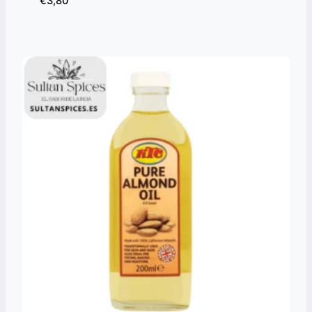
€
3,80