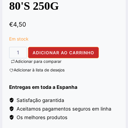
80'S 250G
€
4,50
Em stock
Quantidade
ADICIONAR AO CARRINHO
de
Adicionar para comparar
TAPAL
Adicionar à lista de desejos
DANEDAR
TEA
Entregas em toda a Espanha
BAGS
80'S
Satisfação garantida
250G
Aceitamos pagamentos seguros em linha
Os melhores produtos