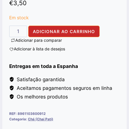
€
3,50
Em stock
Quantidade
ADICIONAR AO CARRINHO
de
Adicionar para comparar
TAPAL
Adicionar à lista de desejos
DANEDAR
TEA
Entregas em toda a Espanha
200G
Satisfação garantida
Aceitamos pagamentos seguros em linha
Os melhores produtos
REF:
8961103600912
Categoria:
Chá (Chai Pati)