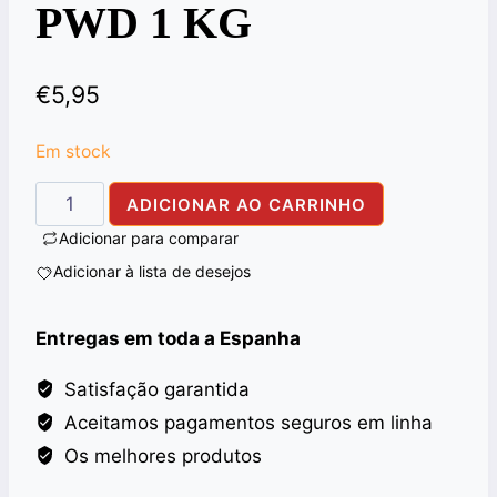
PWD 1 KG
€
5,95
Em stock
Quantidade
ADICIONAR AO CARRINHO
de
Adicionar para comparar
ALI
Adicionar à lista de desejos
BABA
MADRAS
Entregas em toda a Espanha
CURRY
HOT
Satisfação garantida
PWD
Aceitamos pagamentos seguros em linha
1
Os melhores produtos
KG