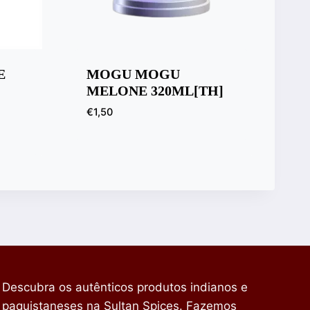
E
MOGU MOGU
MELONE 320ML[TH]
€
1,50
Descubra os autênticos produtos indianos e
paquistaneses na Sultan Spices. Fazemos