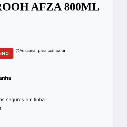
OOH AFZA 800ML
Adicionar para comparar
INHO
panha
s seguros em linha
s