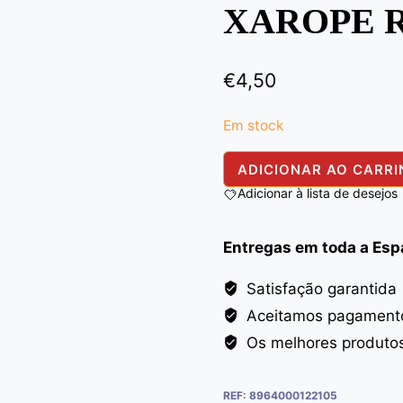
XAROPE R
€
4,50
Em stock
Quantidade
ADICIONAR AO CARR
de
Adicionar à lista de desejos
SYRUP
ROOH
Entregas em toda a Es
AFZA
800ML
Satisfação garantida
Aceitamos pagamento
Os melhores produto
REF:
8964000122105