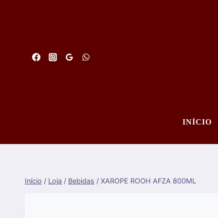
Saltar
para
o
conteúdo
INÍCIO
Início
/
Loja
/
Bebidas
/
XAROPE ROOH AFZA 800ML