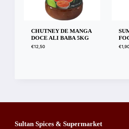
CHUTNEY DE MANGA
SU
DOCE ALI BABA 5KG
FO
€
12,50
€
1,9
Sultan Spices & Supermarket