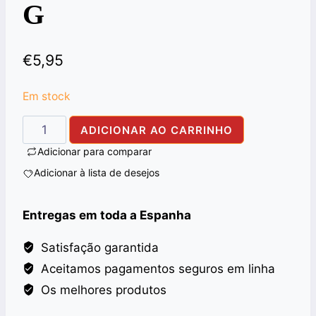
G
€
5,95
Em stock
Quantidade
ADICIONAR AO CARRINHO
de
Adicionar para comparar
WAGH
Adicionar à lista de desejos
BAKRI
PREMIUM
Entregas em toda a Espanha
TEA
450
Satisfação garantida
G
Aceitamos pagamentos seguros em linha
Os melhores produtos