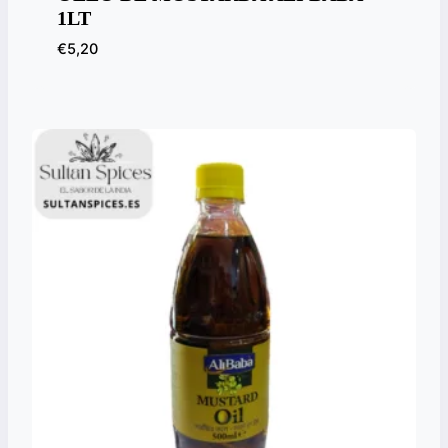
1LT
€
5,20