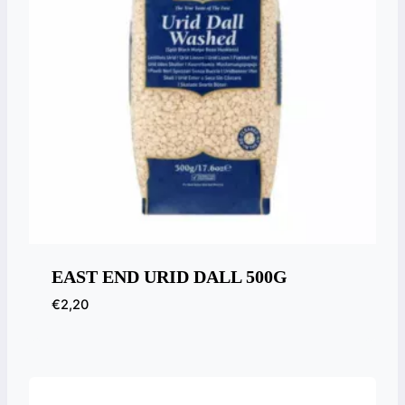
EAST END URID DALL 500G
€
2,20