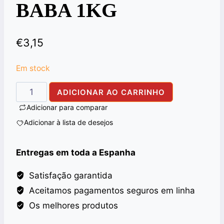
BABA 1KG
€
3,15
Em stock
Quantidade
ADICIONAR AO CARRINHO
de
Adicionar para comparar
URID
Adicionar à lista de desejos
DALL(WHITE)
ALI
Entregas em toda a Espanha
BABA
1KG
Satisfação garantida
Aceitamos pagamentos seguros em linha
Os melhores produtos