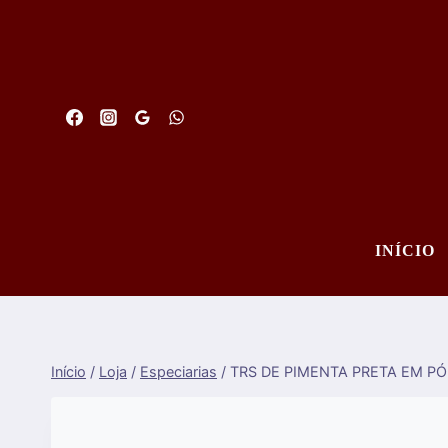
Saltar
para
o
conteúdo
INÍCIO
Início
/
Loja
/
Especiarias
/
TRS DE PIMENTA PRETA EM PÓ