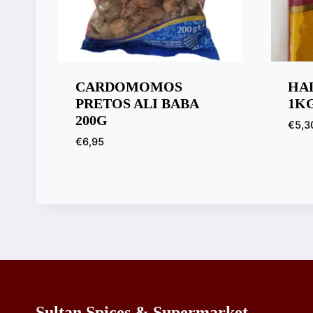
CARDOMOMOS
HAL
PRETOS ALI BABA
1K
200G
€
5,3
€
6,95
Sultan Spices & Supermarket