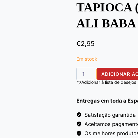
TAPIOCA 
ALI BABA
€
2,95
Em stock
Quantidade
ADICIONAR A
de
Adicionar à lista de desejos
TAPIOCA(SABUDANA)
FINE
Entregas em toda a Es
ALI
BABA
Satisfação garantida
500G
Aceitamos pagamento
Os melhores produto