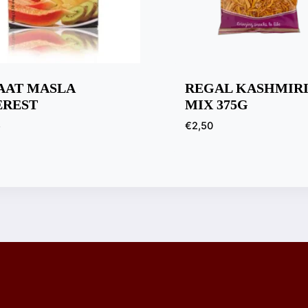
AAT MASLA
REGAL KASHMIR
EREST
MIX 375G
5
€
2,50