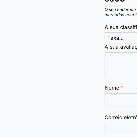
O seu endereço 
marcados com
A sua classi
A sua avalia
Nome
*
Correio eletr