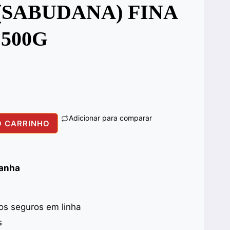
(SABUDANA) FINA
 500G
Adicionar para comparar
O CARRINHO
panha
s seguros em linha
s