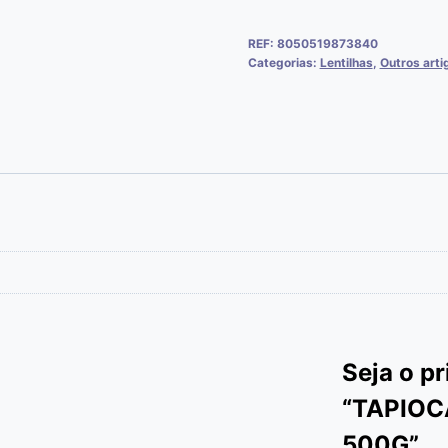
REF:
8050519873840
Categorias:
Lentilhas
,
Outros arti
Seja o pr
“TAPIOC
500G”