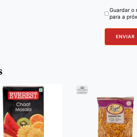
Guardar o 
para a pró
s