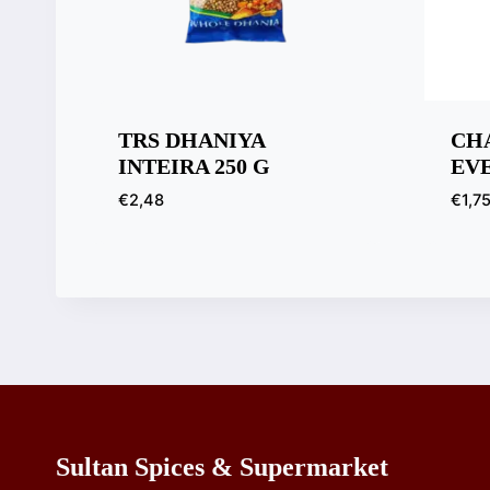
TRS DHANIYA
CH
INTEIRA 250 G
EV
€
2,48
€
1,7
Sultan Spices & Supermarket