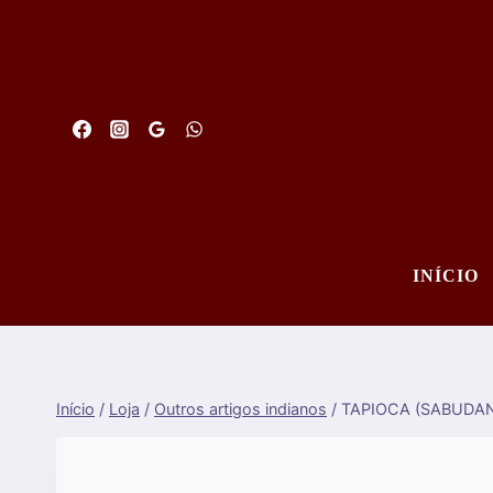
Saltar
para
o
conteúdo
INÍCIO
Início
/
Loja
/
Outros artigos indianos
/
TAPIOCA (SABUDAN