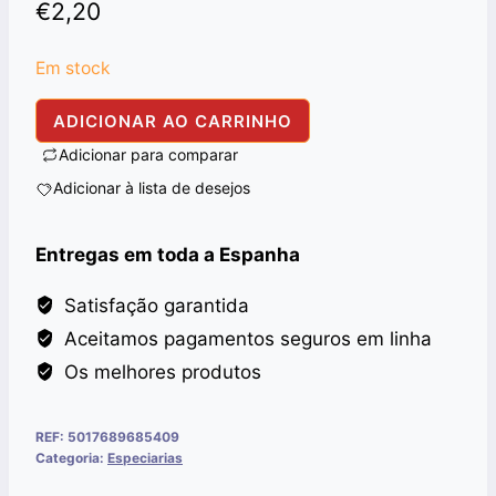
€
2,20
Em stock
Quantidade
ADICIONAR AO CARRINHO
de
Adicionar para comparar
TANDOORI
Adicionar à lista de desejos
MASALA
TRS
Entregas em toda a Espanha
100G
Satisfação garantida
Aceitamos pagamentos seguros em linha
Os melhores produtos
REF:
5017689685409
Categoria:
Especiarias