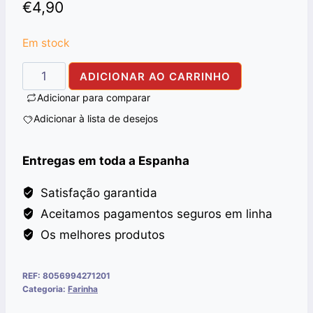
€
4,90
Em stock
Quantidade
ADICIONAR AO CARRINHO
de
Adicionar para comparar
SEMOLINA
Adicionar à lista de desejos
COARSE
ALI
Entregas em toda a Espanha
BABA
1,5KG
Satisfação garantida
Aceitamos pagamentos seguros em linha
Os melhores produtos
REF:
8056994271201
Categoria:
Farinha