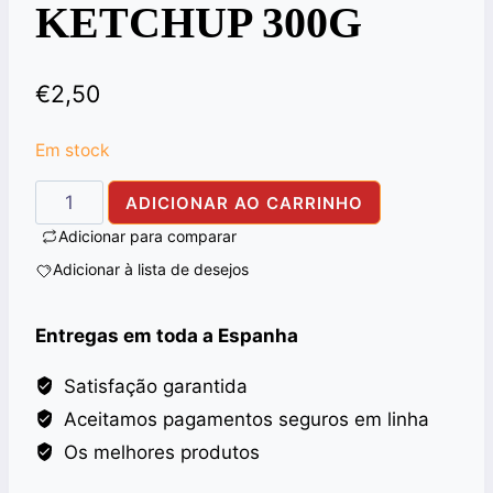
KETCHUP 300G
€
2,50
Em stock
Quantidade
ADICIONAR AO CARRINHO
de
Adicionar para comparar
SAUCE
Adicionar à lista de desejos
NATIONAL
HOT&SPICY
Entregas em toda a Espanha
KETCHUP
300G
Satisfação garantida
Aceitamos pagamentos seguros em linha
Os melhores produtos