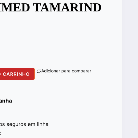
HMED TAMARIND
Adicionar para comparar
O CARRINHO
panha
s seguros em linha
s