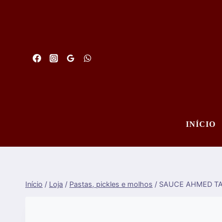
Saltar
para
o
conteúdo
INÍCIO
Início
/
Loja
/
Pastas, pickles e molhos
/
SAUCE AHMED T