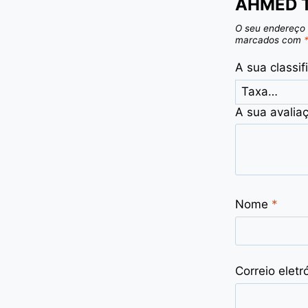
AHMED 
O seu endereço 
marcados com
A sua classi
A sua avalia
Nome
*
Correio eletr