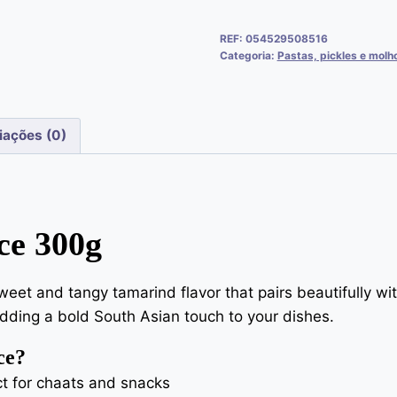
REF:
054529508516
Categoria:
Pastas, pickles e molh
iações (0)
e 300g
weet and tangy tamarind flavor that pairs beautifully wi
dding a bold South Asian touch to your dishes.
ce?
t for chaats and snacks