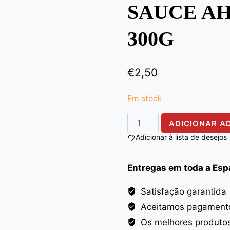
SAUCE A
300G
€
2,50
Em stock
Quantidade
ADICIONAR A
de
Adicionar à lista de desejos
SAUCE
AHMED
Entregas em toda a Es
TAMARIND
300G
Satisfação garantida
Aceitamos pagamento
Os melhores produto