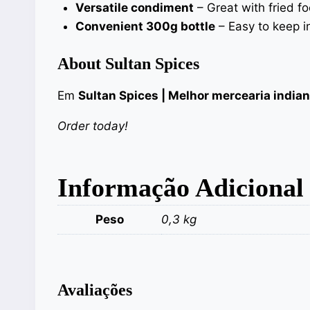
Versatile condiment
– Great with fried f
Convenient 300g bottle
– Easy to keep i
About Sultan Spices
Em
Sultan Spices | Melhor mercearia india
Order today!
Informação Adicional
Peso
0,3 kg
Avaliações