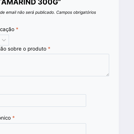
TAMARIND 300G”
de email não será publicado.
Campos obrigatórios
*
ficação
*
ção sobre o produto
*
ónico
*