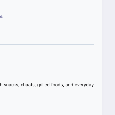
os
th snacks, chaats, grilled foods, and everyday