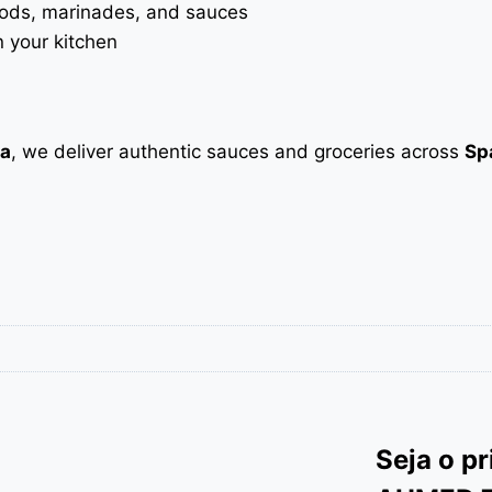
oods, marinades, and sauces
n your kitchen
na
, we deliver authentic sauces and groceries across
Sp
Seja o p