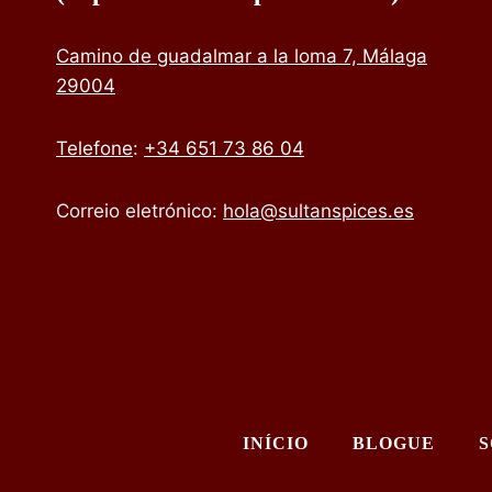
Camino de guadalmar a la loma 7, Málaga
29004
Telefone
:
+34 651 73 86 04
Correio eletrónico:
hola@sultanspices.es
INÍCIO
BLOGUE
S