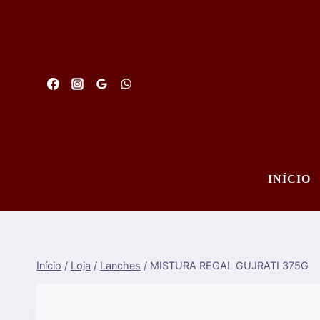
Saltar
para
o
conteúdo
INÍCIO
Início
/
Loja
/
Lanches
/
MISTURA REGAL GUJRATI 375G