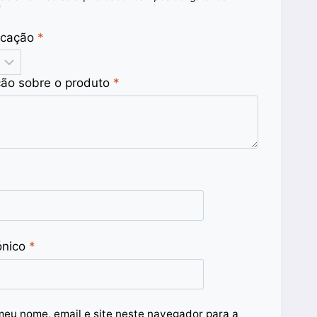
*
ficação
*
ção sobre o produto
*
ónico
*
meu nome, email e site neste navegador para a