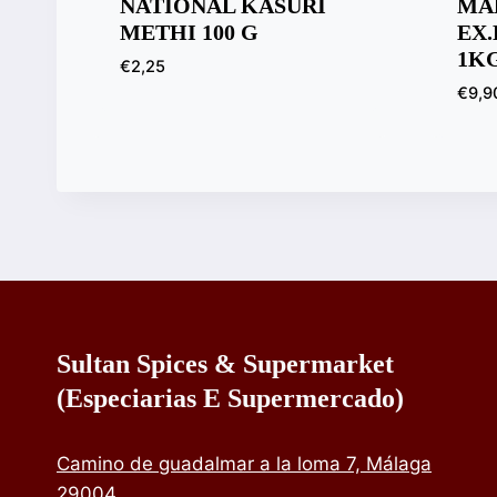
NATIONAL KASURI
MA
METHI 100 G
EX.
1K
€
2,25
€
9,9
Sultan Spices & Supermarket
(especiarias E Supermercado)
Camino de guadalmar a la loma 7, Málaga
29004