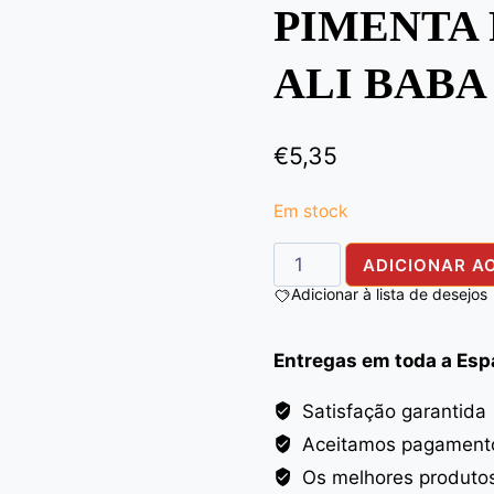
PIMENTA 
ALI BABA
€
5,35
Em stock
Quantidade
ADICIONAR A
de
Adicionar à lista de desejos
BLACK
PEPPER
Entregas em toda a Es
WHOLE
ALI
Satisfação garantida
BABA
Aceitamos pagamento
400G
Os melhores produto