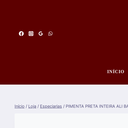
Saltar
para
o
conteúdo
INÍCIO
Início
/
Loja
/
Especiarias
/
PIMENTA PRETA INTEIRA ALI 