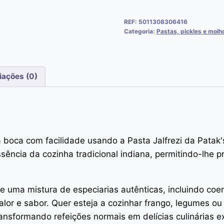
REF:
5011308306416
Categoria:
Pastas, pickles e molh
iações (0)
a boca com facilidade usando a Pasta Jalfrezi da Patak'
ência da cozinha tradicional indiana, permitindo-lhe pre
 de uma mistura de especiarias autênticas, incluindo co
alor e sabor. Quer esteja a cozinhar frango, legumes ou 
ansformando refeições normais em delícias culinárias ex