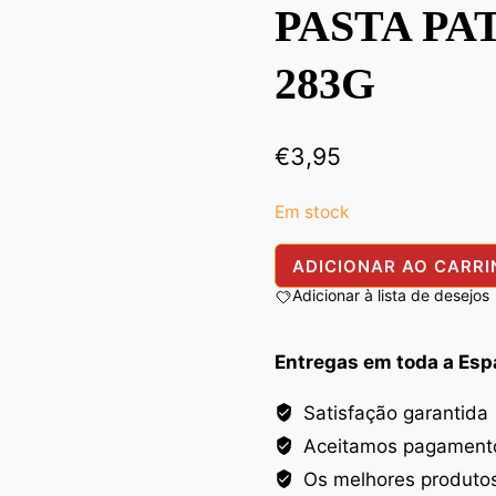
PASTA PA
283G
€
3,95
Em stock
Quantidade
ADICIONAR AO CARR
de
Adicionar à lista de desejos
PATAK
JALFAREZI
Entregas em toda a Es
PASTE
283G
Satisfação garantida
Aceitamos pagamento
Os melhores produto