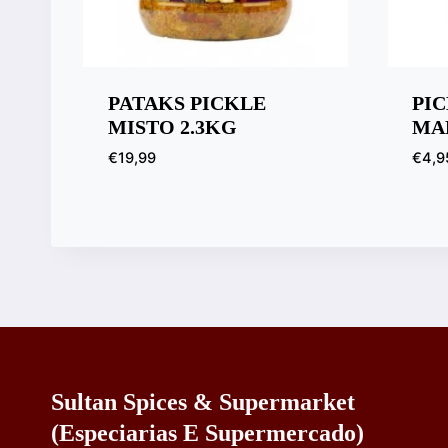
PATAKS PICKLE
PI
MISTO 2.3KG
MA
€
19,99
€
4,9
Sultan Spices & Supermarket
(especiarias E Supermercado)