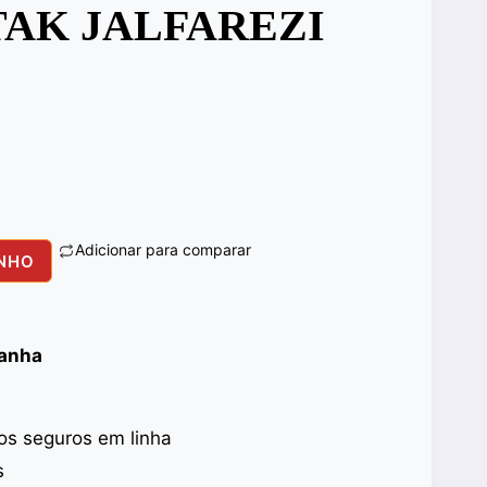
TAK JALFAREZI
Adicionar para comparar
INHO
panha
s seguros em linha
s