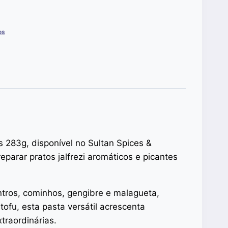
os
s 283g, disponível no Sultan Spices &
parar pratos jalfrezi aromáticos e picantes
entros, cominhos, gengibre e malagueta,
tofu, esta pasta versátil acrescenta
traordinárias.