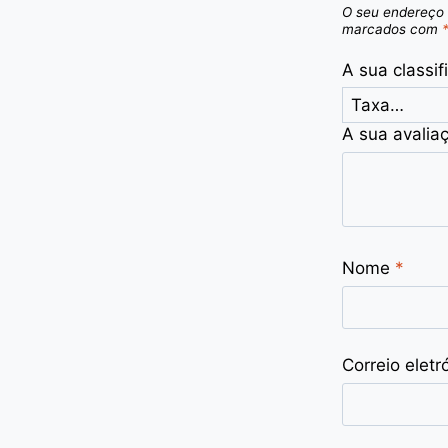
O seu endereço 
marcados com
A sua classi
A sua avalia
Nome
*
Correio eletr