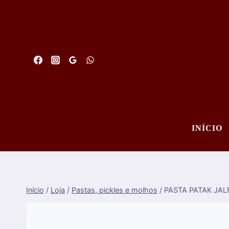
Saltar
para
o
conteúdo
INÍCIO
Início
/
Loja
/
Pastas, pickles e molhos
/
PASTA PATAK JAL