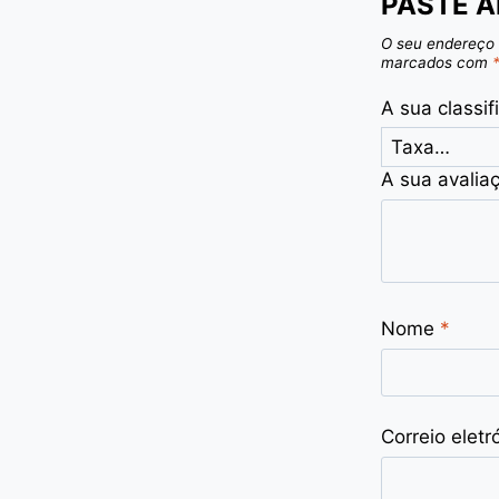
PASTE A
O seu endereço 
marcados com
A sua classi
A sua avalia
Nome
*
Correio eletr