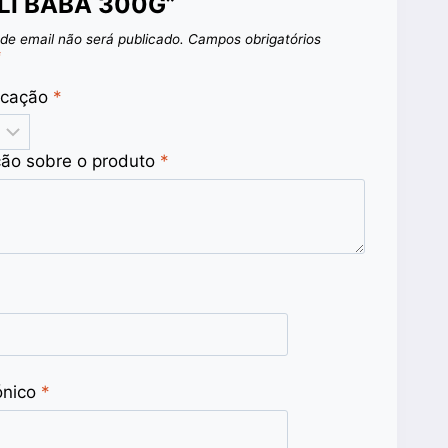
LI BABA 300G”
de email não será publicado.
Campos obrigatórios
*
ficação
*
ção sobre o produto
*
ónico
*