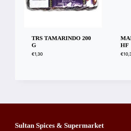
TRS TAMARINDO 200
MA
G
HF
€
1,30
€
10,
Sultan Spices & Supermarket