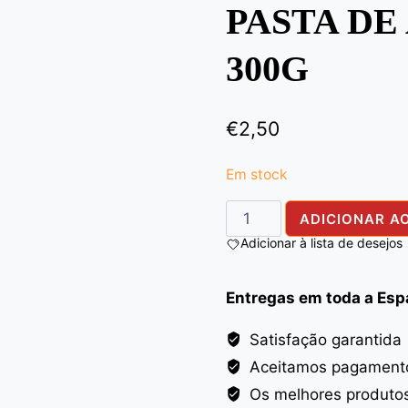
PASTA DE
300G
€
2,50
Em stock
Quantidade
ADICIONAR A
de
Adicionar à lista de desejos
GARLIC
PASTE
Entregas em toda a Es
ALI
BABA
Satisfação garantida
300G
Aceitamos pagamento
Os melhores produto