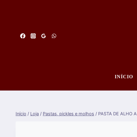
Saltar
para
o
conteúdo
INÍCIO
Início
/
Loja
/
Pastas, pickles e molhos
/
PASTA DE ALHO A