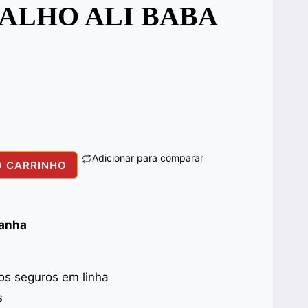
 ALHO ALI BABA
Adicionar para comparar
O CARRINHO
panha
s seguros em linha
s