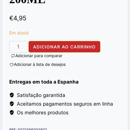
€
4,95
Em stock
Quantidade
ADICIONAR AO CARRINHO
de
Adicionar para comparar
VATIKA
Adicionar à lista de desejos
OIL
ALMOND
Entregas em toda a Espanha
200ML
Satisfação garantida
Aceitamos pagamentos seguros em linha
Os melhores produtos
REF:
5022496003902