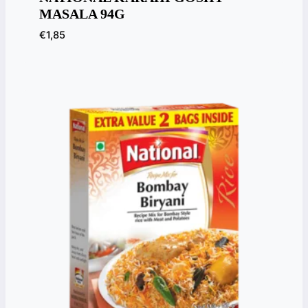
MASALA 94G
€
1,85