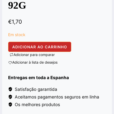
92G
€
1,70
Em stock
Quantidade
ADICIONAR AO CARRINHO
de
Adicionar para comparar
NATIONAL
Adicionar à lista de desejos
SEEKH
KEBAB
Entregas em toda a Espanha
MASALA
92G
Satisfação garantida
Aceitamos pagamentos seguros em linha
Os melhores produtos