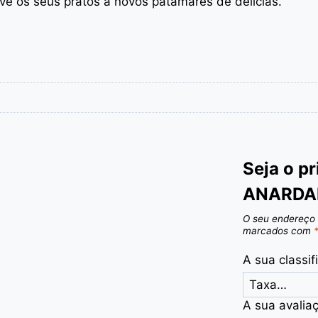
eve os seus pratos a novos patamares de delícias.
Seja o p
ANARDA
O seu endereço 
marcados com
A sua classi
A sua avalia