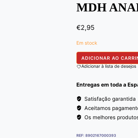
MDH ANA
€
2,95
Em stock
Quantidade
ADICIONAR AO CARR
de
Adicionar à lista de desejos
MDH
ANARDANA
Entregas em toda a Es
PWD
100G
Satisfação garantida
Aceitamos pagamento
Os melhores produto
REF:
8902167000393