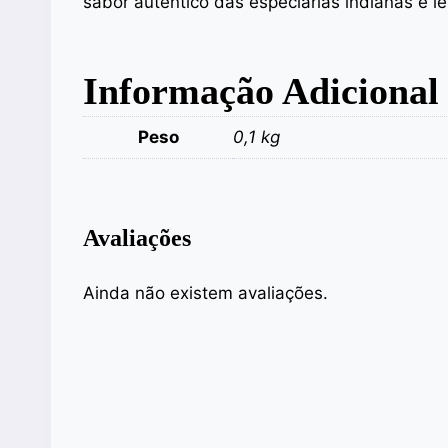
sabor autêntico das especiarias indianas e l
Informação Adicional
Peso
0,1 kg
Avaliações
Ainda não existem avaliações.