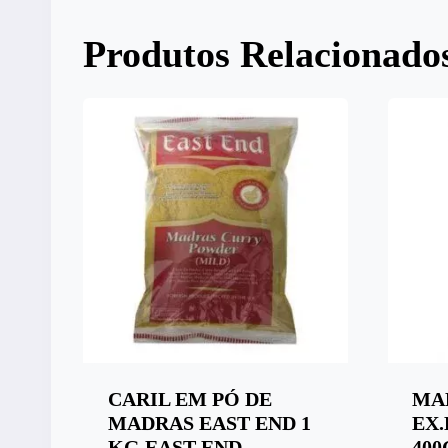
Produtos Relacionado
CARIL EM PÓ DE
MA
MADRAS EAST END 1
EX.
KG EAST END
400