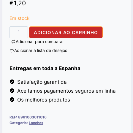
€
1,20
Em stock
Quantidade
ADICIONAR AO CARRINHO
de
Adicionar para comparar
LU
Adicionar à lista de desejos
BISCUITS
ZEERA
Entregas em toda a Espanha
PLUS
108G
Satisfação garantida
Aceitamos pagamentos seguros em linha
Os melhores produtos
REF:
8961003011016
Categoria:
Lanches