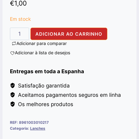
€
1,00
Em stock
Quantidade
ADICIONAR AO CARRINHO
de
Adicionar para comparar
LU
Adicionar à lista de desejos
BISCUITS
TUC
Entregas em toda a Espanha
78G
Satisfação garantida
Aceitamos pagamentos seguros em linha
Os melhores produtos
REF:
8961003010217
Categoria:
Lanches