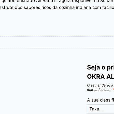
 quiabo enlatado Ali Baba's, agora disponível no Sulta
esfrute dos sabores ricos da cozinha indiana com facili
Seja o p
OKRA AL
O seu endereço 
marcados com
A sua classi