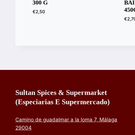
300 G
BA
450
€
2,50
€
2,7
Sultan Spices & Supermarket
(especiarias E Supermercado)
Camino de guadalmar a la loma 7, Málaga
29004