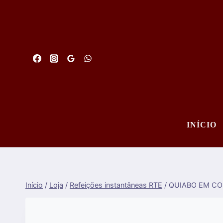
Saltar
para
o
conteúdo
INÍCIO
Início
/
Loja
/
Refeições instantâneas RTE
/
QUIABO EM CO