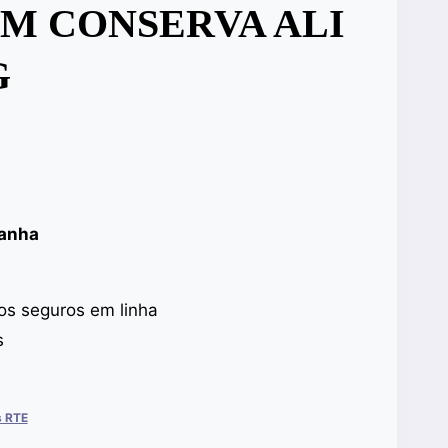
M CONSERVA ALI
G
panha
s seguros em linha
s
s RTE