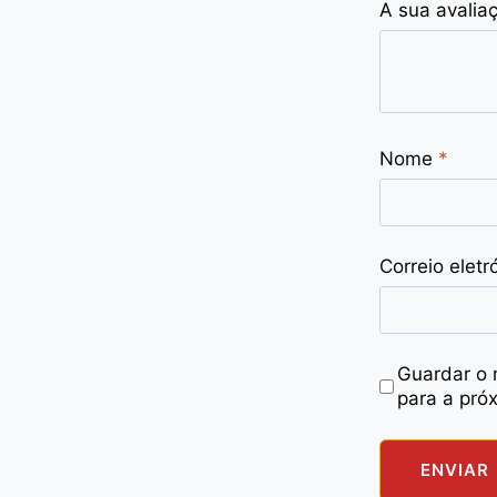
A sua avalia
Nome
*
Correio eletr
Guardar o 
para a pró