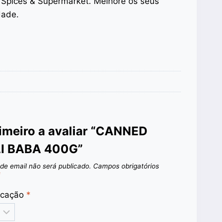
n Spices & Supermarket. Melhore os seus
dade.
rimeiro a avaliar “CANNED
I BABA 400G”
de email não será publicado.
Campos obrigatórios
*
ficação
*