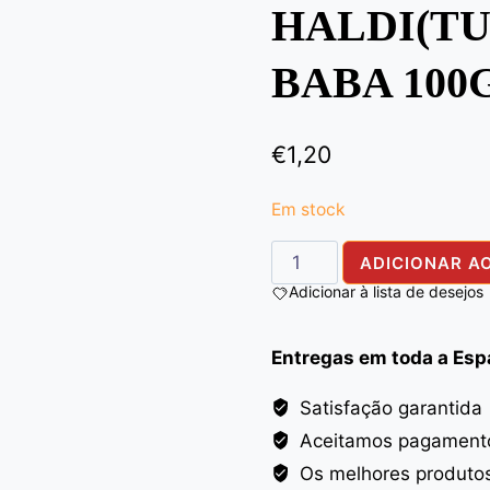
HALDI(TU
BABA 100
€
1,20
Em stock
Quantidade
ADICIONAR A
de
Adicionar à lista de desejos
HALDI(TUMERIC)
PWD
Entregas em toda a Es
ALI
BABA
Satisfação garantida
100G
Aceitamos pagamento
Os melhores produto