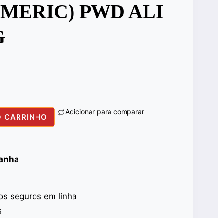
MERIC) PWD ALI
G
Adicionar para comparar
O CARRINHO
panha
s seguros em linha
s