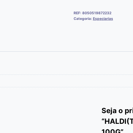
REF:
8050519872232
Categoria:
Especiarias
Seja o pr
“HALDI(
100G”