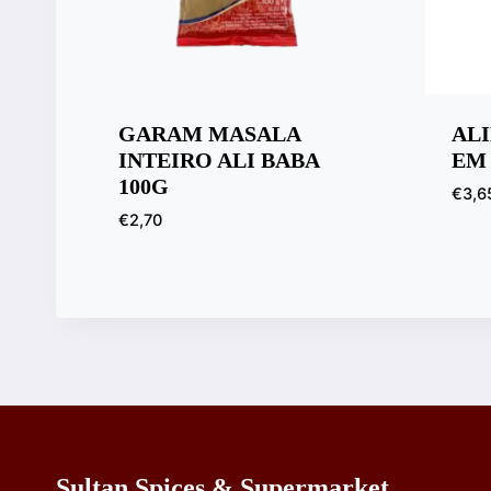
GARAM MASALA
AL
INTEIRO ALI BABA
EM 
100G
€
3,6
€
2,70
Sultan Spices & Supermarket