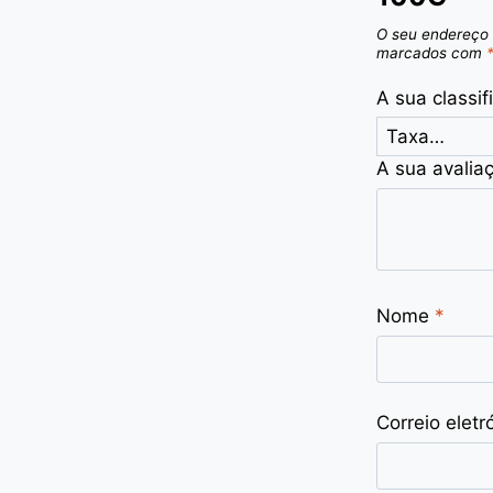
O seu endereço 
marcados com
A sua classi
A sua avalia
Nome
*
Correio eletr