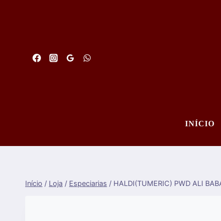
Saltar
para
o
conteúdo
INÍCIO
Início
/
Loja
/
Especiarias
/
HALDI(TUMERIC) PWD ALI BAB