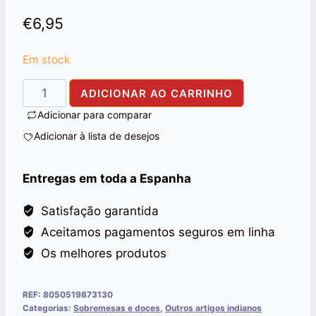
€
6,95
Em stock
Quantidade
ADICIONAR AO CARRINHO
de
Adicionar para comparar
GOOR
Adicionar à lista de desejos
PESI
ALI
Entregas em toda a Espanha
BABA
1KG
Satisfação garantida
Aceitamos pagamentos seguros em linha
Os melhores produtos
REF:
8050519873130
Categorias:
Sobremesas e doces
,
Outros artigos indianos