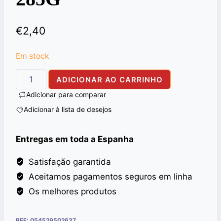
€
2,40
Em stock
Quantidade
ADICIONAR AO CARRINHO
de
Adicionar para comparar
CORN
Adicionar à lista de desejos
FLOUR
AHMED
Entregas em toda a Espanha
285G
Satisfação garantida
Aceitamos pagamentos seguros em linha
Os melhores produtos
REF:
054529502637