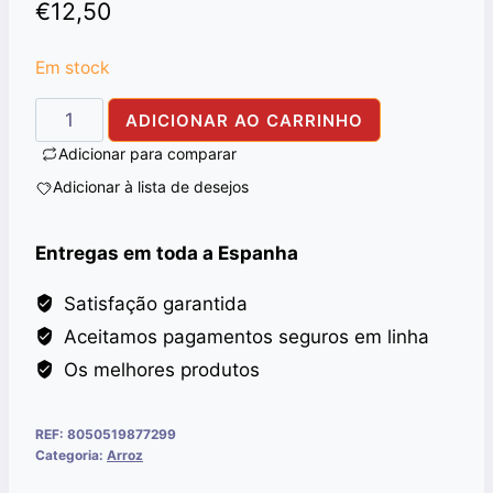
€
12,50
Em stock
Quantidade
ADICIONAR AO CARRINHO
de
Adicionar para comparar
BASMATI
Adicionar à lista de desejos
KAINAAT
1121
Entregas em toda a Espanha
RISO
5KG
Satisfação garantida
Aceitamos pagamentos seguros em linha
Os melhores produtos
REF:
8050519877299
Categoria:
Arroz