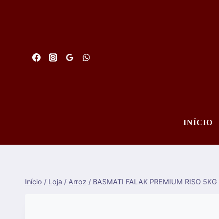
Saltar
para
o
conteúdo
INÍCIO
Início
/
Loja
/
Arroz
/
BASMATI FALAK PREMIUM RISO 5KG