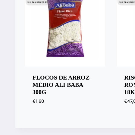
FLOCOS DE ARROZ
RI
MÉDIO ALI BABA
RO
300G
18
€
1,60
€
47,