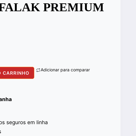
 FALAK PREMIUM
Adicionar para comparar
O CARRINHO
panha
s seguros em linha
s