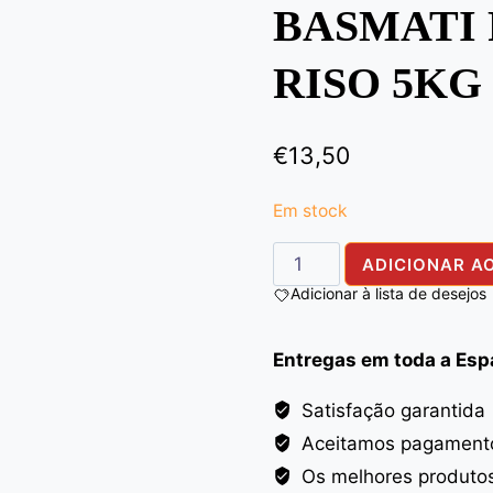
BASMATI
RISO 5KG
€
13,50
Em stock
Quantidade
ADICIONAR A
de
Adicionar à lista de desejos
BASMATI
FALAK
Entregas em toda a Es
PREMIUM
RISO
Satisfação garantida
5KG
Aceitamos pagamento
Os melhores produto