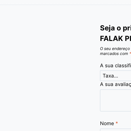
Seja o p
FALAK P
O seu endereço 
marcados com
A sua classi
A sua avalia
Nome
*