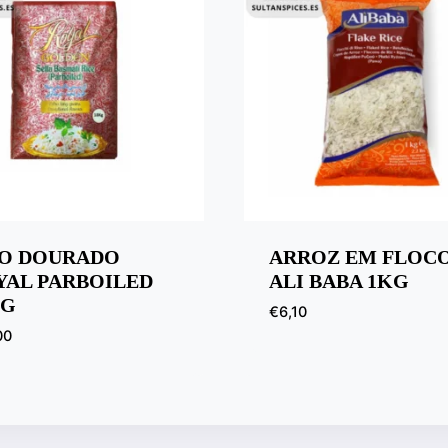
SO DOURADO
ARROZ EM FLOC
YAL PARBOILED
ALI BABA 1KG
KG
€
6,10
00